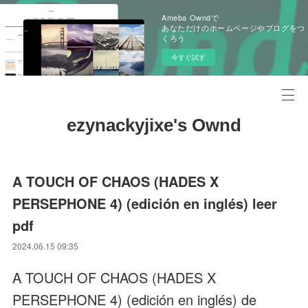
Ameba Owndで
あなただけのホームページやブログをつ
くろう
今すぐ試す
ezynackyjixe's Ownd
A TOUCH OF CHAOS (HADES X
PERSEPHONE 4) (edición en inglés) leer
pdf
2024.06.15 09:35
A TOUCH OF CHAOS (HADES X
PERSEPHONE 4) (edición en inglés) de