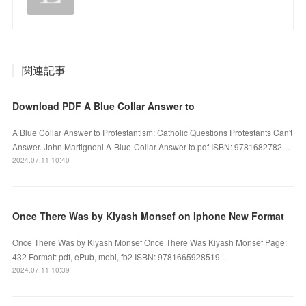
関連記事
Download PDF A Blue Collar Answer to
A Blue Collar Answer to Protestantism: Catholic Questions Protestants Can't
Answer. John Martignoni A-Blue-Collar-Answer-to.pdf ISBN: 9781682782…
2024.07.11 10:40
Once There Was by Kiyash Monsef on Iphone New Format
Once There Was by Kiyash Monsef Once There Was Kiyash Monsef Page:
432 Format: pdf, ePub, mobi, fb2 ISBN: 9781665928519 ...
2024.07.11 10:39